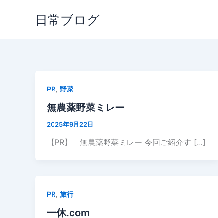
内
日常ブログ
容
を
ス
キ
ッ
プ
,
PR
野菜
無農薬野菜ミレー
2025年9月22日
【PR】 無農薬野菜ミレー 今回ご紹介す […]
,
PR
旅行
一休.com