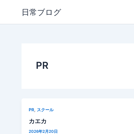
内
日常ブログ
容
を
ス
キ
ッ
プ
PR
,
PR
スクール
カエカ
2026年2月20日