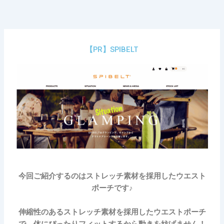
内
容
を
ス
【PR】SPIBELT
キ
ッ
プ
今回ご紹介するのはストレッチ素材を採用したウエスト
ポーチです♪
伸縮性のあるストレッチ素材を採用したウエストポーチ
で、体にぴったりフィットするから動きを妨げません！