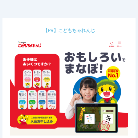
内
容
を
ス
【PR】こどもちゃれんじ
キ
ッ
プ