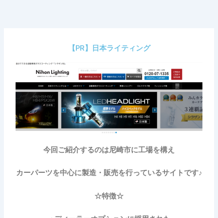
内
容
を
ス
【PR】日本ライティング
キ
ッ
プ
今回ご紹介するのは尼崎市に工場を構え
カーパーツを中心に製造・販売を行っているサイトです♪
☆特徴☆