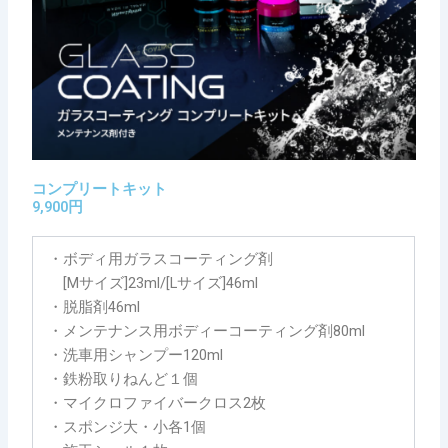
コンプリートキット
9,900円
・ボディ用ガラスコーティング剤
[Mサイズ]23ml/[Lサイズ]46ml
・脱脂剤46ml
・メンテナンス用ボディーコーティング剤80ml
・洗車用シャンプー120ml
・鉄粉取りねんど１個
・マイクロファイバークロス2枚
・スポンジ大・小各1個