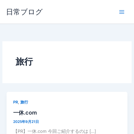
内
日常ブログ
容
を
ス
キ
ッ
プ
旅行
,
PR
旅行
一休.com
2025年9月21日
【PR】一休.com 今回ご紹介するのは […]