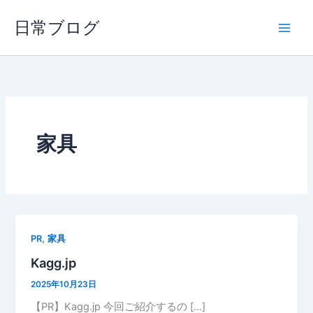
内
日常ブログ
容
を
ス
キ
ッ
プ
家具
,
PR
家具
Kagg.jp
2025年10月23日
【PR】Kagg.jp 今回ご紹介するの […]