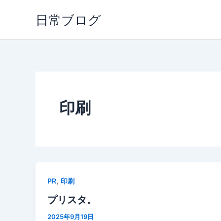
内
日常ブログ
容
を
ス
キ
ッ
プ
印刷
,
PR
印刷
プリスタ。
2025年9月19日